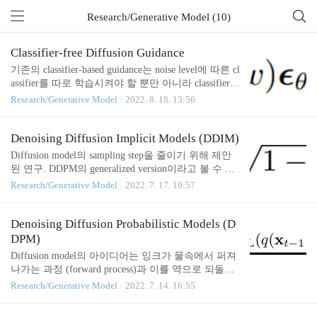
Research/Generative Model (10)
Classifier-free Diffusion Guidance
기존의 classifier-based guidance는 noise level에 따른 cl
assifier를 따로 학습시켜야 할 뿐만 아니라 classifier b
ased metric인 IS와 FID를 의도적으로 향상하기 위한
Research/Generative Model
2022. 8. 18. 13:56
adversarial attack일 수 있다고 저자는 주장한다. 본 논
문에서 제안하는 guidance 방식은 conditional diffusion
model의 output과 unconditional model의 output의 차이
Denoising Diffusion Implicit Models (DDIM)
의 방향으로 sample을 생성하도록 유도한다. 이때 un
Diffusion model의 sampling step을 줄이기 위해 제안
conditional model은 conditional model의 condition을 0
된 연구. DDPM의 generalized version이라고 볼 수 있
또는 null을 나타내는 방식으로 만든다 이는 여러 가
겠다. 논문이 어렵게 쓰여있지만 key idea는 sigma라
Research/Generative Model
2022. 7. 17. 19:57
지로 해석이 가능한데, 1) implicit classi..
는 stochastic parameter를 두어 q(x(t-1)|x(t), x(0))에 대
해 새로운 form을 제안한 것이다. 이 form은 여전히 n
ice property를 만족한다. (즉, nice property를 만족하
Denoising Diffusion Probabilistic Models (D
면서 x(t)와 x(0)를 condition으로 사용하는 form을 제
DPM)
안) [2]에서는 위 form을 forward/reverse process의 mu
Diffusion model의 아이디어는 잉크가 물속에서 퍼져
function을 x(t)와 noise의 linear combination으로 가정
나가는 과정 (forward process)과 이를 역으로 되돌리
한 것이라고 해석한다. (즉, 각 process..
는 과정 (reverse process)으로 이루어져 있다. 이미 퍼
Research/Generative Model
2022. 7. 14. 16:55
져나간 잉크를 다시 한데 모으는 것은 매우 어려울
것이다. 그러나 시간을 잘게 쪼개면 순간의 입자 운