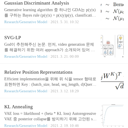
동은 예측 가능할 것이고, 거꾸로 모으는 것도 가능
Gaussian Discriminant Analysis
할 수 있다. Objective 여러 likelihood-based generative
Generative learning algorithm 중 하나인 GDA는 p(y|x)
model이 그렇듯이 p(x)를 잘 모델링하여 high-quality
를 구하는 Bayes rule (p(y|x) = p(x|y)p(y), classification
fake sample을 생성하는 것이 diffusion model의 objecti
문제라면 분모 term p(x)은 필요 없다)에서 p(x|y)를 G
Research/Generative Model
2021. 5. 31. 10:32
ve이다. VAE와 유사하게 latent model이지만, 시간에
aussian으로 모델링하는 것이다. 2 class classification
따른 여러 trajectory path가 있고 latent spa..
문제라면 아래와 같이 모델링이 가능하다. 이때 학습
이 필요한 parameter는 Bernoulli의 phi, Gaussian의 u0,
SVG-LP
u1, cov (모든 class가 cov를 공유한다)이다. 각 parame
God이 추천해주신 논문. 먼저, video generation 문제
ter는 empirically 계산하면 된다. References [1] http://c
를 해결하기 위한 여러 approach가 소개되어 있어 유
s229.stanford.edu/notes/cs229-notes2.pdf
익했다. Video는 대부분의 경우 다음 상황이 쉽게 예
Research/Generative Model
2021. 3. 21. 00:09
측되기도 하지만 (공을 던지면 어디로 날아갈까?), 그
렇지 않은 경우도 있다 (공이 바닥에 떨어지면 어디
로 튈까?). 전자와 후자를 background/motion, content/
Relative Position Representations
pose, mse/adversarial loss 등으로 생각해 볼 수 있을 것
Efficient implementation을 위해 위 식을 tensor 형태로
이다. 본 논문에서는 deterministic/stochastic 관점에서
표현하면 Key : (batch_size, head, seq_length, d)Query :
learned prior을 이용하여 deterministic predictor에 예
(batch_size, head, seq_length, d)A : (seq_length, seq_len
Research/Generative Model
2021. 3. 12. 18:29
측의 난이도 (uncertainty)를 넘겨주는 model을 제안하
gth, d) Tensor A는 embedding (i, j)의 learnable position
였다. 아래 그림에서 training은 (b), i..
distance 정보를 담고 있음. i와 j의 relative distance가
일정 이상 (k) 멀어지면 clip하여 설정한 index k 또는
KL Annealing
-k의 embedding이 사용되도록 설계함. Query * Key :
VAE loss = likelihood + (beta * KL loss) Autoregressive
(batch, head, seq_length, seq_length)Query * A : (batch_
VAE 중 posterior collapse를 방지하기 위해 고안된 sch
size, head,..
eduling technique으로 학습 초기에는 beta 값을 작게
Research/Generative Model
2021. 2. 19. 10:46