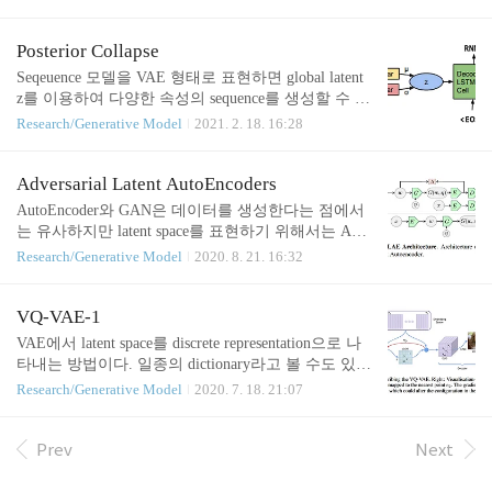
하여 latent z에 의미 있는 정보가 담기도록 강제하고,
beta 값을 점점 키워 prior에 맞추도록 한다. def kl_an
nealing(epoch, start, end, rate=0.9): return end + (start -
Posterior Collapse
end)*(rate)**epoch References [1] S. R. Bowman et al.,
Seqeuence 모델을 VAE 형태로 표현하면 global latent
Generating Sentences from a Continuous Space, CoNLL
z를 이용하여 다양한 속성의 sequence를 생성할 수 있
2016
다. 이때, decoder가 encoder의 condition을 무시하고 se
Research/Generative Model
2021. 2. 18. 16:28
quence를 생성하는 posterior collapse 현상이 자주 발
생한다고 한다. VAE loss에서 KL term이 0이 되는, 어
떤 local optima에 빠지는 상황인데 한동대 김인중 교
Adversarial Latent AutoEncoders
수님께서 그 이유를 잘 정리해주셨다. Posterior collap
AutoEncoder와 GAN은 데이터를 생성한다는 점에서
se가 발생하는 이유 1. Decoder가 latent z 없이 과거 데
는 유사하지만 latent space를 표현하기 위해서는 AE
이터만으로 충분히 generation이 가능한 경우 2. Ill-po
의 encoder-decoder design이 더 자연스럽다. (하지만
Research/Generative Model
2020. 8. 21. 16:32
sed problem이기 때문에 조건에 맞는 다양한 latent z
데이터 생성은 잘 못한다) 이 latent feature란 놈이 왜
가 존재할 수 있는 가능성 3. ..
중요하냐면 우리가 manually feature를 뽑고 label을 달
아주지 않아도 딥러닝이 궁극의 feature를 알아서 만
VQ-VAE-1
들어준다는 기대가 있기 때문이다. 이 feature는 각 un
VAE에서 latent space를 discrete representation으로 나
it이 하나의 semantic을 표현하도록 잘 disentangle 되
타내는 방법이다. 일종의 dictionary라고 볼 수도 있는
어야 한다. 본 논문에서는 GAN과 비슷한 수준으로
데, continuous feature를 사전에 정해진 개수만큼 train
Research/Generative Model
2020. 7. 18. 21:07
데이터를 생성하고, disentangled representation을 학습
able한 dictionary feature로 mapping한다. Motivation은
하는 AE를 제안하였다. F는 deterministic function으..
다음과 같다. - Discrete representations are a more natur
al fit for many domains (vision, nlp, speech) - Good gen
Prev
Next
erator and useful latent features - To prevent “posterior c
ollapse” occurred by powerful decoder Forward pass 단